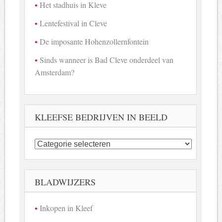
Het stadhuis in Kleve
Lentefestival in Cleve
De imposante Hohenzollernfontein
Sinds wanneer is Bad Cleve onderdeel van
Amsterdam?
KLEEFSE BEDRIJVEN IN BEELD
Kleefse
bedrijven
in
beeld
BLADWIJZERS
Inkopen in Kleef