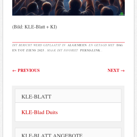
(Bild: KLE-Blatt + KI)
DIT BERICHT WERD GEPLAATST IN
ALGEMEEN
EN GETAGD MET
DAG
EN TOT ZIENS 2025
. MAAK DIT FAVORIET
PERMALINK
.
Berichtnavigatie
←
PREVIOUS
NEXT
→
KLE-BLATT
KLE-Blad Duits
KLE-BLATT ANGEBOTE