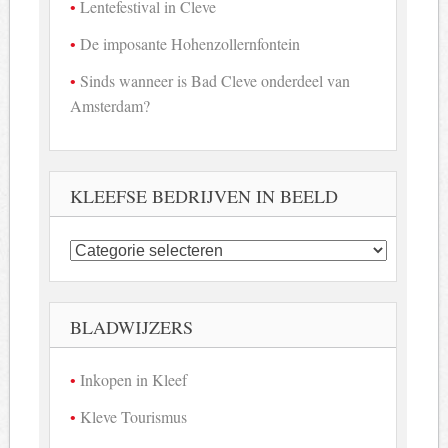
Lentefestival in Cleve
De imposante Hohenzollernfontein
Sinds wanneer is Bad Cleve onderdeel van
Amsterdam?
KLEEFSE BEDRIJVEN IN BEELD
Kleefse
bedrijven
in
beeld
BLADWIJZERS
Inkopen in Kleef
Kleve Tourismus