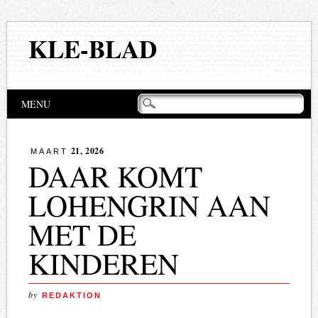
KLE-BLAD
Hoofdmenu
Naar
MENU
de
inhoud
springen
21, 2026
MAART
DAAR KOMT
LOHENGRIN AAN
MET DE
KINDEREN
by
REDAKTION