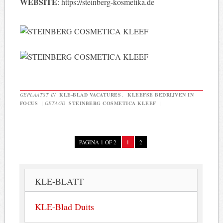
WEBSITE
: https://steinberg-kosmetika.de
GEPLAATST IN
KLE-BLAD VACATURES
,
KLEEFSE BEDRIJVEN IN
FOCUS
|
GETAGD
STEINBERG COSMETICA KLEEF
|
PAGINA 1 OF 2
1
2
KLE-BLATT
KLE-Blad Duits