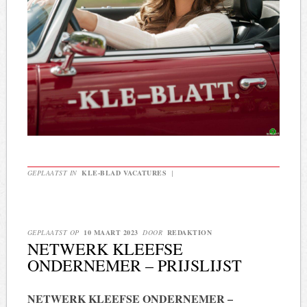
GEPLAATST IN
KLE-BLAD VACATURES
|
GEPLAATST OP
10 MAART 2023
DOOR
REDAKTION
NETWERK KLEEFSE
ONDERNEMER – PRIJSLIJST
NETWERK KLEEFSE ONDERNEMER –