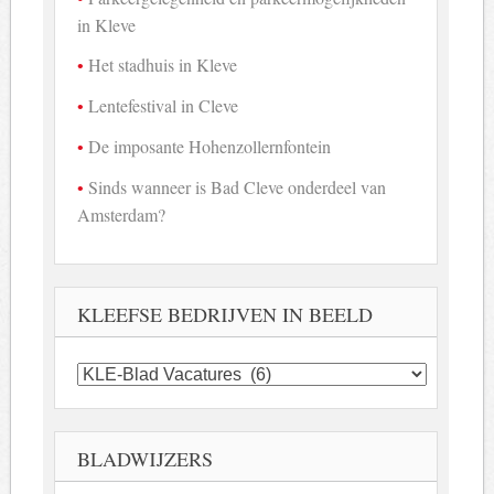
in Kleve
Het stadhuis in Kleve
Lentefestival in Cleve
De imposante Hohenzollernfontein
Sinds wanneer is Bad Cleve onderdeel van
Amsterdam?
KLEEFSE BEDRIJVEN IN BEELD
Kleefse
bedrijven
in
beeld
BLADWIJZERS