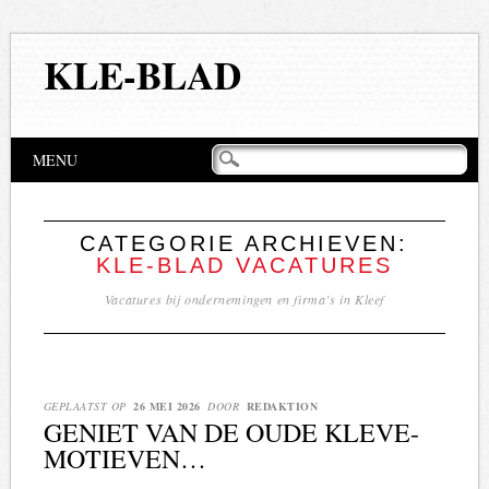
KLE-BLAD
Hoofdmenu
Naar
MENU
de
inhoud
springen
CATEGORIE ARCHIEVEN:
KLE-BLAD VACATURES
Vacatures bij ondernemingen en firma’s in Kleef
GEPLAATST OP
26 MEI 2026
DOOR
REDAKTION
GENIET VAN DE OUDE KLEVE-
MOTIEVEN…