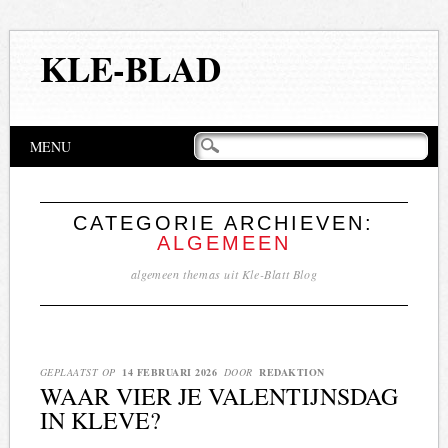
KLE-BLAD
Hoofdmenu
Naar
MENU
de
inhoud
springen
CATEGORIE ARCHIEVEN:
ALGEMEEN
algemeen themas uit Kle-Blatt Blog
GEPLAATST OP
14 FEBRUARI 2026
DOOR
REDAKTION
WAAR VIER JE VALENTIJNSDAG
IN KLEVE?