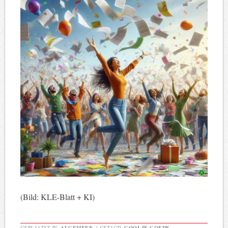
(Bild: KLE-Blatt + KI)
GEPLAATST IN
ALGEMEEN
|
GETAGD
GOOI JE GOEDE