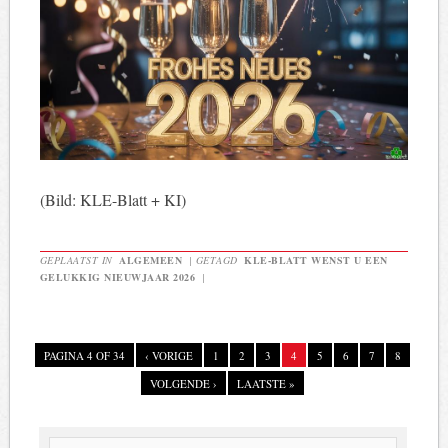
(Bild: KLE-Blatt + KI)
GEPLAATST IN
ALGEMEEN
|
GETAGD
KLE-BLATT WENST U EEN
GELUKKIG NIEUWJAAR 2026
|
PAGINA 4 OF 34
‹ VORIGE
1
2
3
4
5
6
7
8
VOLGENDE ›
LAATSTE »