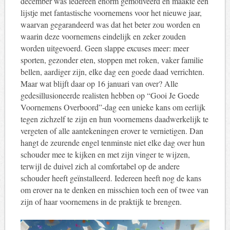
december was iedereen enorm gemotiveerd en maakte een
lijstje met fantastische voornemens voor het nieuwe jaar,
waarvan gegarandeerd was dat het beter zou worden en
waarin deze voornemens eindelijk en zeker zouden
worden uitgevoerd. Geen slappe excuses meer: ​​meer
sporten, gezonder eten, stoppen met roken, vaker familie
bellen, aardiger zijn, elke dag een goede daad verrichten.
Maar wat blijft daar op 16 januari van over? Alle
gedesillusioneerde realisten hebben op “Gooi Je Goede
Voornemens Overboord”-dag een unieke kans om eerlijk
tegen zichzelf te zijn en hun voornemens daadwerkelijk te
vergeten of alle aantekeningen erover te vernietigen. Dan
hangt de zeurende engel tenminste niet elke dag over hun
schouder mee te kijken en met zijn vinger te wijzen,
terwijl de duivel zich al comfortabel op de andere
schouder heeft geïnstalleerd. Iedereen heeft nog de kans
om erover na te denken en misschien toch een of twee van
zijn of haar voornemens in de praktijk te brengen.