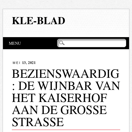
KLE-BLAD
Hoofdmenu
Naar
MENU
de
inhoud
springen
13, 2021
MEI
BEZIENSWAARDIG
: DE WIJNBAR VAN
HET KAISERHOF
AAN DE GROSSE S
TRASSE