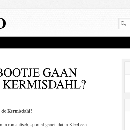
D
 BOOTJE GAAN
E KERMISDAHL?
p de Kermisdahl?
n in romantisch, sportief genot, dat in Kleef een