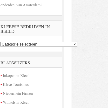
onderdeel van Amsterdam?
KLEEFSE BEDRIJVEN IN
BEELD
Kleefse
bedrijven
in
beeld
BLADWIJZERS
Inkopen in Kleef
Kleve Tourismus
Niederrhein Firmen
Winkels in Kleef