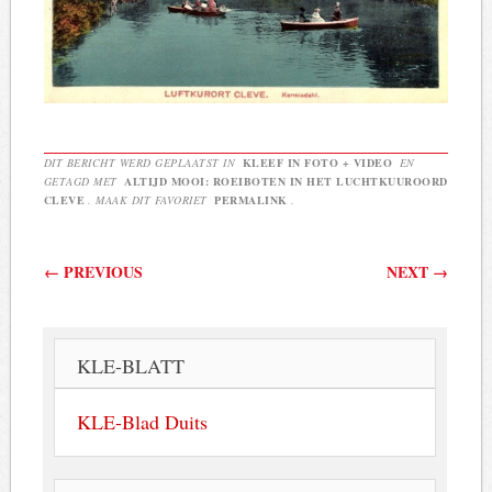
DIT BERICHT WERD GEPLAATST IN
KLEEF IN FOTO + VIDEO
EN
GETAGD MET
ALTIJD MOOI: ROEIBOTEN IN HET LUCHTKUUROORD
CLEVE
. MAAK DIT FAVORIET
PERMALINK
.
Berichtnavigatie
←
PREVIOUS
NEXT
→
KLE-BLATT
KLE-Blad Duits