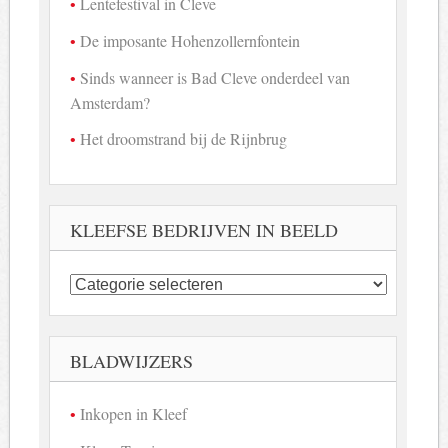
Lentefestival in Cleve
De imposante Hohenzollernfontein
Sinds wanneer is Bad Cleve onderdeel van
Amsterdam?
Het droomstrand bij de Rijnbrug
KLEEFSE BEDRIJVEN IN BEELD
Kleefse
bedrijven
in
beeld
BLADWIJZERS
Inkopen in Kleef