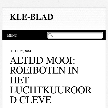
KLE-BLAD
Hoofdmenu
Naar
MENU
de
inhoud
springen
02, 2020
JULI
ALTIJD MOOI:
ROEIBOTEN IN
HET
LUCHTKUUROOR
D CLEVE