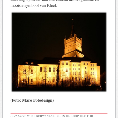
mooiste symbool van Kleef.
(Foto: Maro Fotodesign
)
GEPLAATST IN
DE SCHWANENBURG IN DE LOOP DER TIJD
|