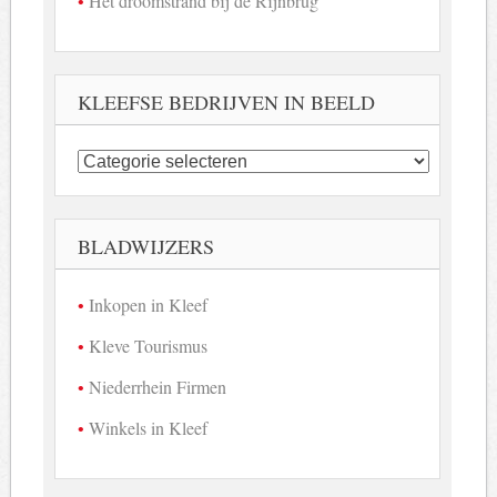
Het droomstrand bij de Rijnbrug
KLEEFSE BEDRIJVEN IN BEELD
Kleefse
bedrijven
in
beeld
BLADWIJZERS
Inkopen in Kleef
Kleve Tourismus
Niederrhein Firmen
Winkels in Kleef