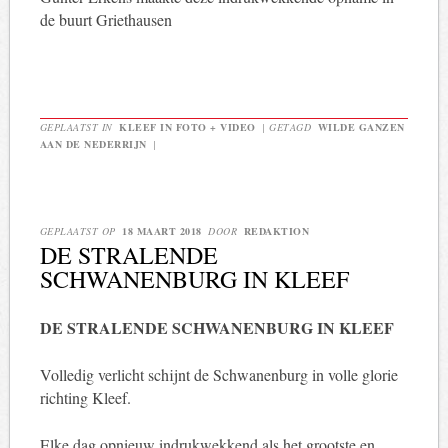
de buurt Griethausen
GEPLAATST IN
KLEEF IN FOTO + VIDEO
|
GETAGD
WILDE GANZEN
AAN DE NEDERRIJN
|
GEPLAATST OP
18 MAART 2018
DOOR
REDAKTION
DE STRALENDE
SCHWANENBURG IN KLEEF
DE STRALENDE SCHWANENBURG IN KLEEF
Volledig verlicht schijnt de Schwanenburg in volle glorie
richting Kleef.
Elke dag opnieuw indrukwekkend als het grootste en