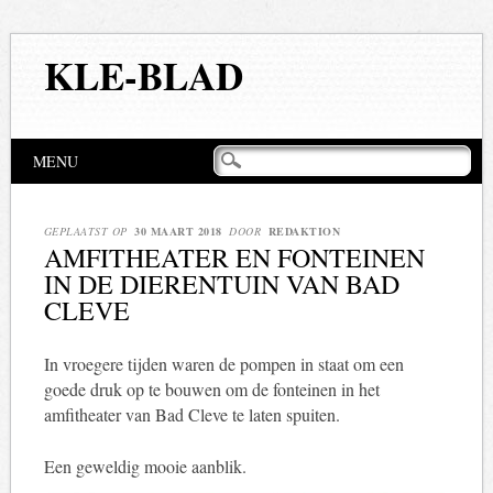
KLE-BLAD
Hoofdmenu
Naar
MENU
de
inhoud
springen
GEPLAATST OP
30 MAART 2018
DOOR
REDAKTION
AMFITHEATER EN FONTEINEN
IN DE DIERENTUIN VAN BAD
CLEVE
In vroegere tijden waren de pompen in staat om een
goede druk op te bouwen om de fonteinen in het
amfitheater van Bad Cleve te laten spuiten.
Een geweldig mooie aanblik.