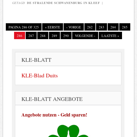
GETAGD
DE STRALENDE SCHWANENBURG IN KLEEF
|
PAGINA 286 OF 325
« EERSTE
‹ VORIGE
282
283
284
285
286
287
288
289
290
VOLGENDE ›
LAATSTE »
KLE-BLATT
KLE-Blad Duits
KLE-BLATT ANGEBOTE
Angebote nutzen - Geld sparen!